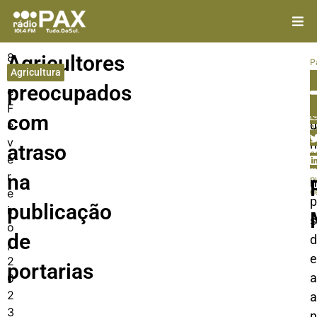
8
Agricultores
P
Agricultura
d
In
preocupados
e
A
d
F
com
d
e
A
v
p
h
atraso
c
e
f
n
r
na
p
e
d
p
publicação
ir
s
o
de
d
,
e
2
portarias
a
0
2
a
3
n