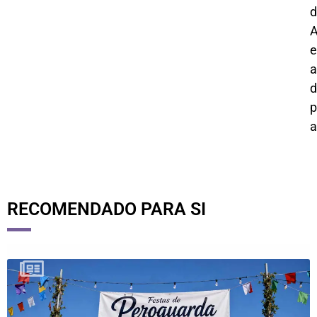
d
A
e
a
d
p
a
RECOMENDADO PARA SI