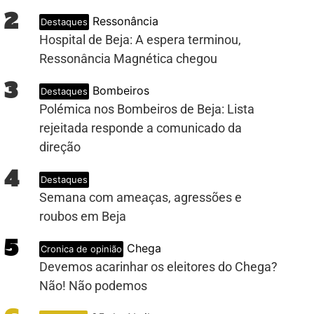
2
Ressonância
Destaques
Hospital de Beja: A espera terminou,
Ressonância Magnética chegou
3
Bombeiros
Destaques
Polémica nos Bombeiros de Beja: Lista
rejeitada responde a comunicado da
direção
4
Destaques
Semana com ameaças, agressões e
roubos em Beja
5
Chega
Cronica de opinião
Devemos acarinhar os eleitores do Chega?
Não! Não podemos