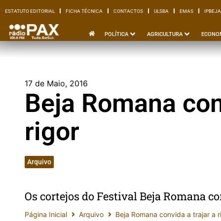
ESTATUTO EDITORIAL
FICHA TÉCNICA
CONTACTOS
ULSBA
EMAS
IPBEJA
ESTATUTO EDITORIAL
FICHA TÉCNICA
CONTACTOS
ULSBA
EMAS
I
POLÍTICA
AGRICULTURA
ECONO
17 de Maio, 2016
Beja Romana conv
rigor
Arquivo
Os cortejos do Festival Beja Romana con
Página Inicial
Arquivo
Beja Romana convida a trajar a r