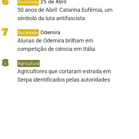
6
25 de Abril
Sociedade
50 anos de Abril: Catarina Eufémia, um
PUB
símbolo da luta antifascista
7
Odemira
Sociedade
Alunas de Odemira brilham em
competição de ciência em Itália
8
Agricultura
Agricultores que cortaram estrada em
Serpa identificados pelas autoridades