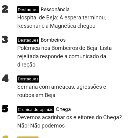
2
Ressonância
Destaques
Hospital de Beja: A espera terminou,
Ressonância Magnética chegou
3
Bombeiros
Destaques
Polémica nos Bombeiros de Beja: Lista
rejeitada responde a comunicado da
direção
4
Destaques
Semana com ameaças, agressões e
roubos em Beja
5
Chega
Cronica de opinião
Devemos acarinhar os eleitores do Chega?
Não! Não podemos