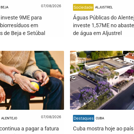
07/08/2026
Sociedade
BEJA
ALJUSTREL
l investe 9ME para
Águas Públicas do Alente
 biorresíduos em
investe 1,57ME no abast
s de Beja e Setúbal
de água em Aljustrel
07/08/2026
Destaques
ALENTEJO
CUBA
continua a pagar a fatura
Cuba mostra hoje ao país 