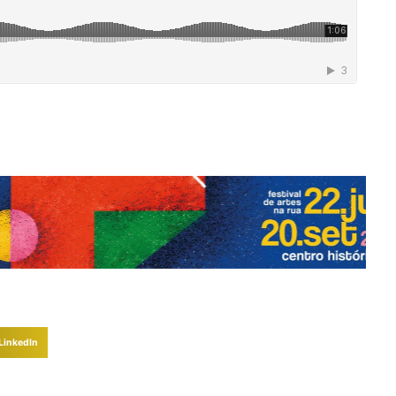
P
LinkedIn