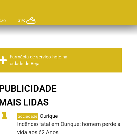
31°C
SÃO
Farmácia de serviço hoje na
cidade de Beja
PUBLICIDADE
MAIS LIDAS
1
Ourique
Sociedade
Incêndio fatal em Ourique: homem perde a
vida aos 62 Anos