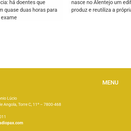
ncia: há doentes que
nasce no Alentejo um edif
m quase duas horas para
produz e reutiliza a própr
m exame
MENU
ónio Lúcio
e Angola, Torre C, 11º – 7800-468
 011
adiopax.com