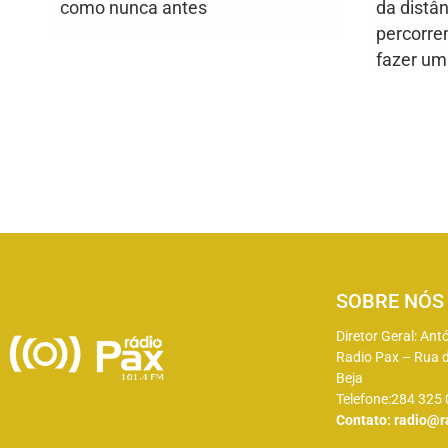
como nunca antes
da distâ
percorre
fazer u
SOBRE NÓS
Diretor Geral: Ant
Radio Pax – Rua d
Beja
Telefone:284 325
Contato:
radio@r