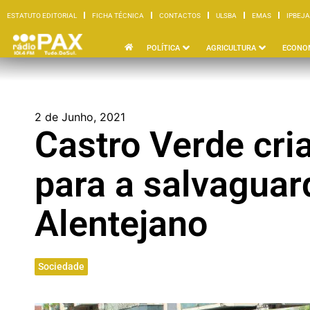
ESTATUTO EDITORIAL
FICHA TÉCNICA
CONTACTOS
ULSBA
EMAS
IPBEJA
ESTATUTO EDITORIAL
FICHA TÉCNICA
CONTACTOS
ULSBA
EMAS
I
POLÍTICA
AGRICULTURA
ECONO
2 de Junho, 2021
Castro Verde cria
para a salvaguar
Alentejano
Sociedade