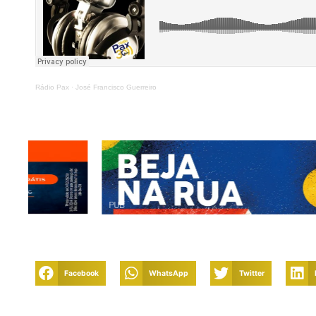
Rádio Pax
·
José Francisco Guerreiro
PUB
Facebook
WhatsApp
Twitter