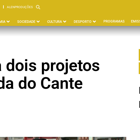
ALENPRODUÇÕES
PBEJA
ALENPRODUÇÕES
PROGRAMAS
EMIS
MIA
SOCIEDADE
CULTURA
DESPORTO
 dois projetos
da do Cante