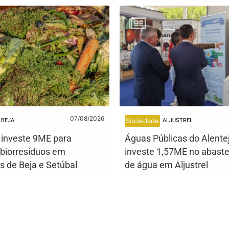
07/08/2026
Sociedade
BEJA
ALJUSTREL
l investe 9ME para
Águas Públicas do Alente
 biorresíduos em
investe 1,57ME no abast
s de Beja e Setúbal
de água em Aljustrel