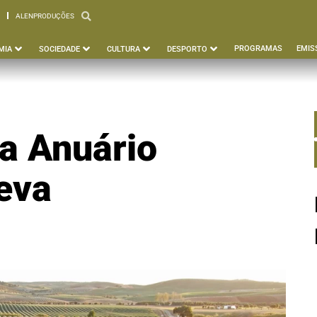
ALENPRODUÇÕES
PBEJA
ALENPRODUÇÕES
PROGRAMAS
EMIS
MIA
SOCIEDADE
CULTURA
DESPORTO
za Anuário
eva