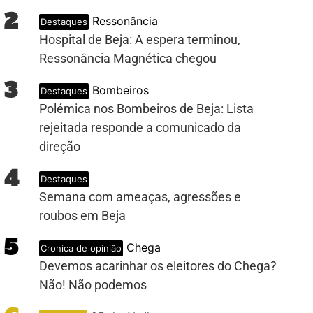
2
Ressonância
Destaques
Hospital de Beja: A espera terminou,
Ressonância Magnética chegou
3
Bombeiros
Destaques
Polémica nos Bombeiros de Beja: Lista
rejeitada responde a comunicado da
direção
4
Destaques
Semana com ameaças, agressões e
roubos em Beja
5
Chega
Cronica de opinião
Devemos acarinhar os eleitores do Chega?
Não! Não podemos