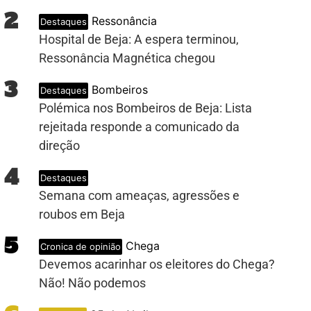
2
Ressonância
Destaques
Hospital de Beja: A espera terminou,
Ressonância Magnética chegou
3
Bombeiros
Destaques
Polémica nos Bombeiros de Beja: Lista
rejeitada responde a comunicado da
direção
4
Destaques
Semana com ameaças, agressões e
roubos em Beja
5
Chega
Cronica de opinião
Devemos acarinhar os eleitores do Chega?
Não! Não podemos