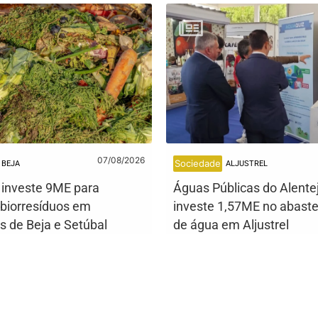
07/08/2026
Sociedade
BEJA
ALJUSTREL
l investe 9ME para
Águas Públicas do Alente
 biorresíduos em
investe 1,57ME no abast
s de Beja e Setúbal
de água em Aljustrel