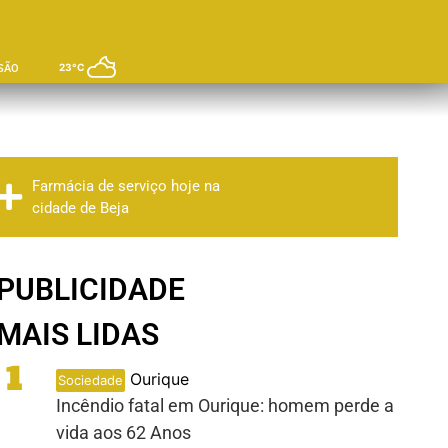
23°C
SÃO
Farmácia de serviço hoje na
cidade de Beja
PUBLICIDADE
MAIS LIDAS
1
Ourique
Sociedade
Incêndio fatal em Ourique: homem perde a
vida aos 62 Anos