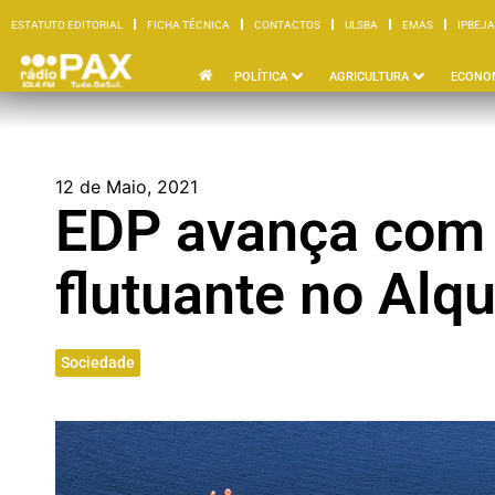
ESTATUTO EDITORIAL
FICHA TÉCNICA
CONTACTOS
ULSBA
EMAS
IPBEJA
ESTATUTO EDITORIAL
FICHA TÉCNICA
CONTACTOS
ULSBA
EMAS
I
POLÍTICA
AGRICULTURA
ECONO
12 de Maio, 2021
EDP avança com 
flutuante no Alq
Sociedade