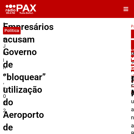
1
Empresários
P
Política
d
In
acusam
e
P
p
J
Governo
d
u
E
l
a
G
de
G
h
p
“
o
“bloquear”
u
a
,
d
c
A
utilização
2
d
d
0
do
2
a
2
Aeroporto
n
de
a
B