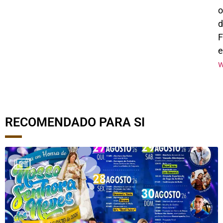
o
d
F
w
RECOMENDADO PARA SI