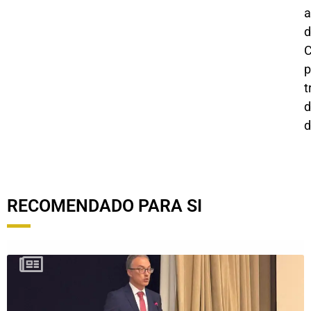
a
d
C
p
t
d
d
RECOMENDADO PARA SI