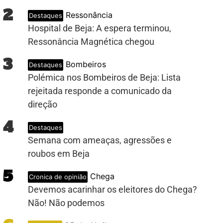
2
Ressonância
Destaques
Hospital de Beja: A espera terminou,
Ressonância Magnética chegou
3
Bombeiros
Destaques
Polémica nos Bombeiros de Beja: Lista
rejeitada responde a comunicado da
direção
4
Destaques
Semana com ameaças, agressões e
roubos em Beja
5
Chega
Cronica de opinião
Devemos acarinhar os eleitores do Chega?
Não! Não podemos