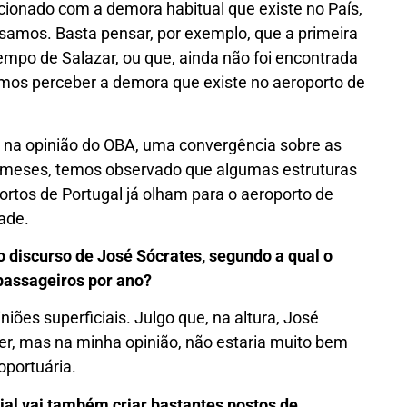
cionado com a demora habitual que existe no País,
isamos. Basta pensar, por exemplo, que a primeira
tempo de Salazar, ou que, ainda não foi encontrada
emos perceber a demora que existe no aeroporto de
r, na opinião do OBA, uma convergência sobre as
os meses, temos observado que algumas estruturas
portos de Portugal já olham para o aeroporto de
dade.
o discurso de José Sócrates, segundo a qual o
 passageiros por ano?
iões superficiais. Julgo que, na altura, José
zer, mas na minha opinião, não estaria muito bem
oportuária.
ial vai também criar bastantes postos de