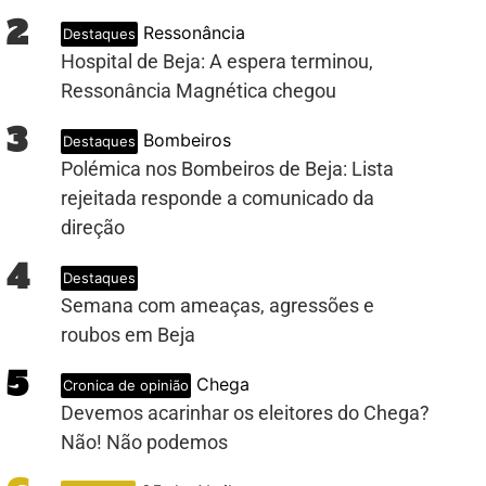
2
Ressonância
Destaques
Hospital de Beja: A espera terminou,
Ressonância Magnética chegou
3
Bombeiros
Destaques
Polémica nos Bombeiros de Beja: Lista
rejeitada responde a comunicado da
direção
4
Destaques
Semana com ameaças, agressões e
roubos em Beja
5
Chega
Cronica de opinião
Devemos acarinhar os eleitores do Chega?
Não! Não podemos