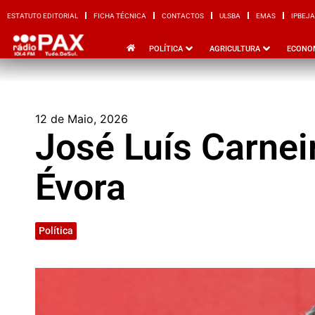
ESTATUTO EDITORIAL
FICHA TÉCNICA
CONTACTOS
ULSBA
EMAS
IPBEJA
ESTATUTO EDITORIAL
FICHA TÉCNICA
CONTACTOS
ULSBA
EMAS
I
POLÍTICA
AGRICULTURA
ECONO
12 de Maio, 2026
José Luís Carnei
Évora
Política