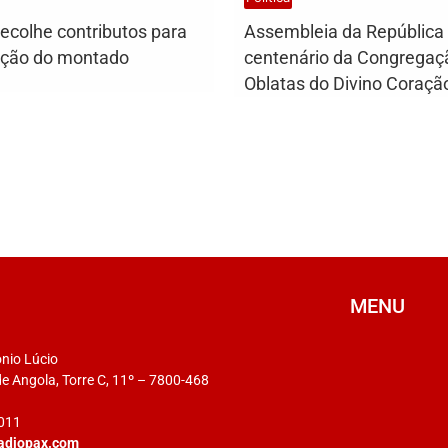
recolhe contributos para
Assembleia da República
ação do montado
centenário da Congregaç
Oblatas do Divino Coraçã
MENU
ónio Lúcio
e Angola, Torre C, 11º – 7800-468
 011
adiopax.com