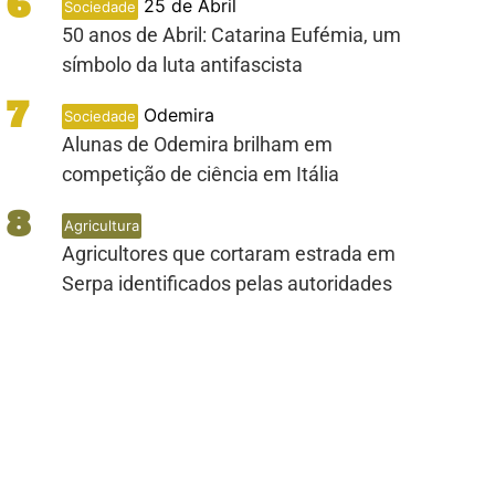
6
25 de Abril
Sociedade
50 anos de Abril: Catarina Eufémia, um
símbolo da luta antifascista
7
Odemira
Sociedade
Alunas de Odemira brilham em
competição de ciência em Itália
8
Agricultura
Agricultores que cortaram estrada em
Serpa identificados pelas autoridades
PUB