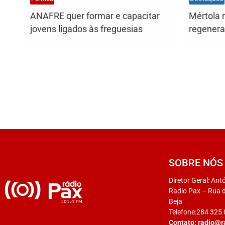
ANAFRE quer formar e capacitar
Mértola 
jovens ligados às freguesias
regener
SOBRE NÓS
Diretor Geral: Ant
Radio Pax – Rua d
Beja
Telefone:284 325
Contato:
radio@r