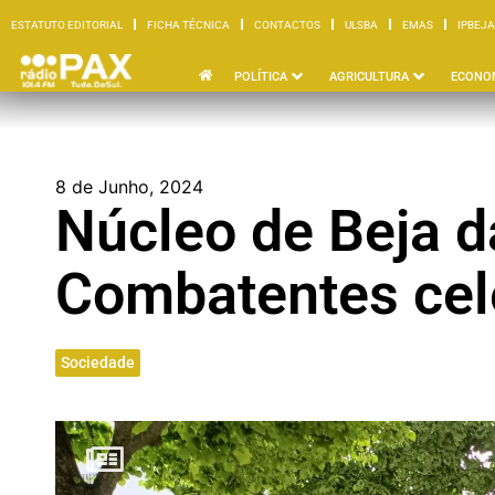
ESTATUTO EDITORIAL
FICHA TÉCNICA
CONTACTOS
ULSBA
EMAS
IPBEJA
ESTATUTO EDITORIAL
FICHA TÉCNICA
CONTACTOS
ULSBA
EMAS
I
POLÍTICA
AGRICULTURA
ECONO
8 de Junho, 2024
Núcleo de Beja d
Combatentes cel
Sociedade