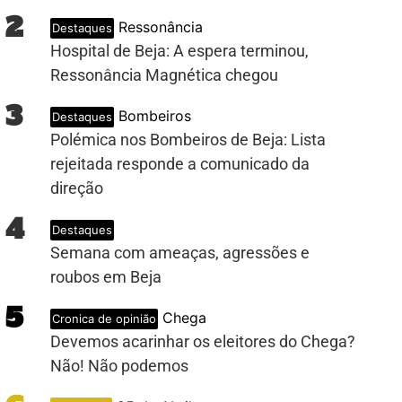
2
Ressonância
Destaques
Hospital de Beja: A espera terminou,
Ressonância Magnética chegou
3
Bombeiros
Destaques
Polémica nos Bombeiros de Beja: Lista
rejeitada responde a comunicado da
direção
4
Destaques
Semana com ameaças, agressões e
roubos em Beja
5
Chega
Cronica de opinião
Devemos acarinhar os eleitores do Chega?
Não! Não podemos