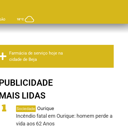
18°C
SÃO
Farmácia de serviço hoje na
cidade de Beja
PUBLICIDADE
MAIS LIDAS
1
Ourique
Sociedade
Incêndio fatal em Ourique: homem perde a
vida aos 62 Anos