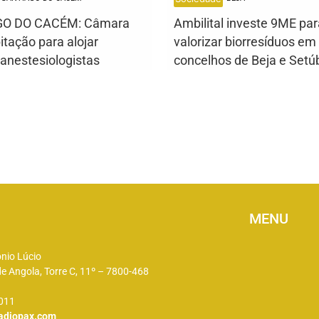
O DO CACÉM: Câmara
Ambilital investe 9ME par
itação para alojar
valorizar biorresíduos em
anestesiologistas
concelhos de Beja e Setú
MENU
ónio Lúcio
e Angola, Torre C, 11º – 7800-468
 011
adiopax.com