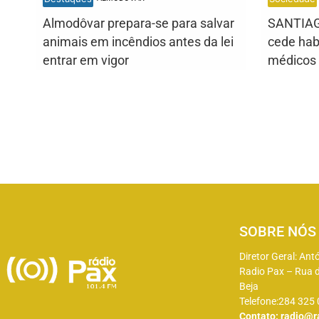
Almodôvar prepara-se para salvar
SANTIAG
animais em incêndios antes da lei
cede hab
entrar em vigor
médicos 
SOBRE NÓS
Diretor Geral: Ant
Radio Pax – Rua d
Beja
Telefone:284 325
Contato:
radio@r