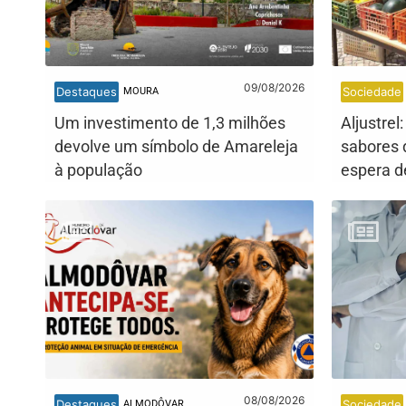
09/08/2026
Destaques
Sociedade
MOURA
Um investimento de 1,3 milhões
Aljustrel
devolve um símbolo de Amareleja
sabores d
à população
espera d
08/08/2026
Destaques
Sociedade
ALMODÔVAR