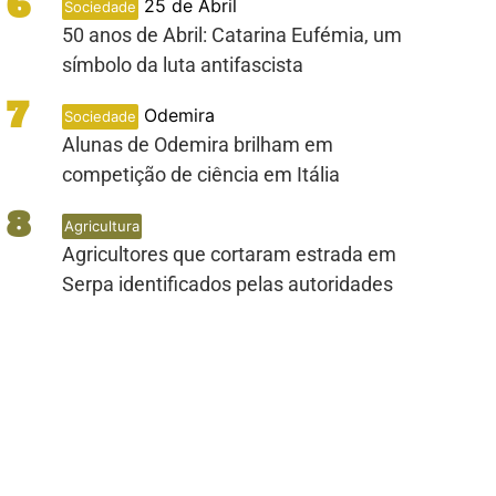
6
25 de Abril
Sociedade
50 anos de Abril: Catarina Eufémia, um
símbolo da luta antifascista
7
Odemira
Sociedade
Alunas de Odemira brilham em
competição de ciência em Itália
8
Agricultura
Agricultores que cortaram estrada em
Serpa identificados pelas autoridades
PUB