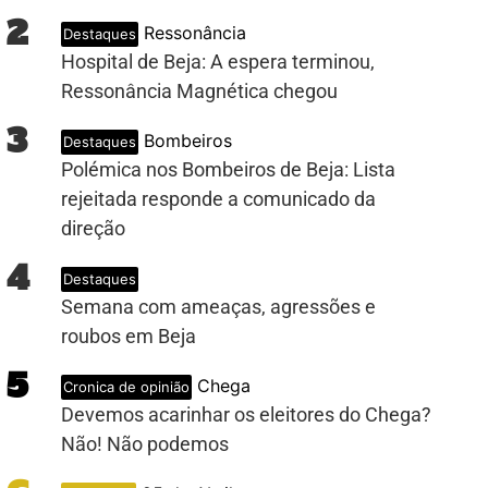
2
Ressonância
Destaques
Hospital de Beja: A espera terminou,
Ressonância Magnética chegou
3
Bombeiros
Destaques
Polémica nos Bombeiros de Beja: Lista
rejeitada responde a comunicado da
direção
4
Destaques
Semana com ameaças, agressões e
roubos em Beja
5
Chega
Cronica de opinião
Devemos acarinhar os eleitores do Chega?
Não! Não podemos