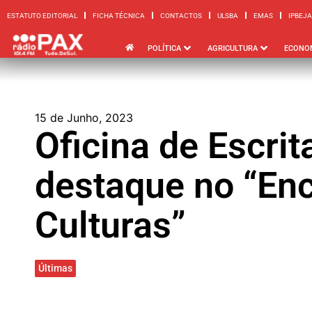
ESTATUTO EDITORIAL
FICHA TÉCNICA
CONTACTOS
ULSBA
EMAS
IPBEJA
ESTATUTO EDITORIAL
FICHA TÉCNICA
CONTACTOS
ULSBA
EMAS
I
POLÍTICA
AGRICULTURA
ECONO
15 de Junho, 2023
Oficina de Escrit
destaque no “Enc
Culturas”
Últimas