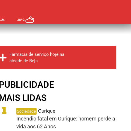
28°C
SÃO
Farmácia de serviço hoje na
cidade de Beja
PUBLICIDADE
MAIS LIDAS
1
Ourique
Sociedade
Incêndio fatal em Ourique: homem perde a
vida aos 62 Anos