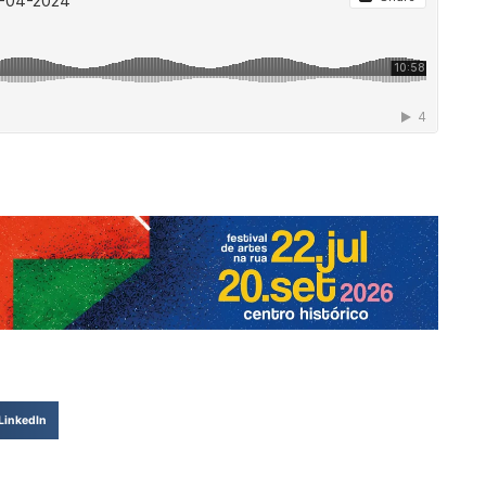
P
LinkedIn