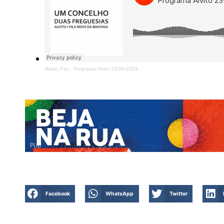
Rádio Pax
·
Programa Alvito 23-04-2024
PUB
Facebook
WhatsApp
Twitter