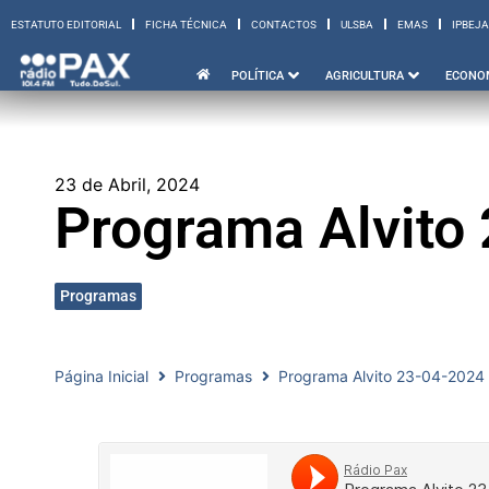
ESTATUTO EDITORIAL
FICHA TÉCNICA
CONTACTOS
ULSBA
EMAS
IPBEJA
ESTATUTO EDITORIAL
FICHA TÉCNICA
CONTACTOS
ULSBA
EMAS
I
POLÍTICA
AGRICULTURA
ECONO
23 de Abril, 2024
Programa Alvito
Programas
Página Inicial
Programas
Programa Alvito 23-04-2024