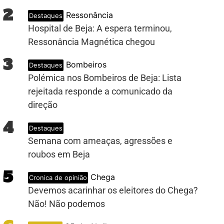
2
Ressonância
Destaques
Hospital de Beja: A espera terminou,
Ressonância Magnética chegou
3
Bombeiros
Destaques
Polémica nos Bombeiros de Beja: Lista
rejeitada responde a comunicado da
direção
4
Destaques
Semana com ameaças, agressões e
UB
roubos em Beja
5
Chega
Cronica de opinião
Devemos acarinhar os eleitores do Chega?
Não! Não podemos