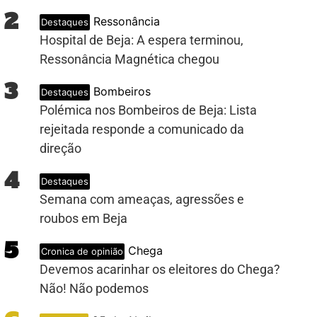
2
Ressonância
Destaques
Hospital de Beja: A espera terminou,
Ressonância Magnética chegou
3
Bombeiros
Destaques
Polémica nos Bombeiros de Beja: Lista
rejeitada responde a comunicado da
direção
4
Destaques
Semana com ameaças, agressões e
PUB
roubos em Beja
5
Chega
Cronica de opinião
Devemos acarinhar os eleitores do Chega?
Não! Não podemos