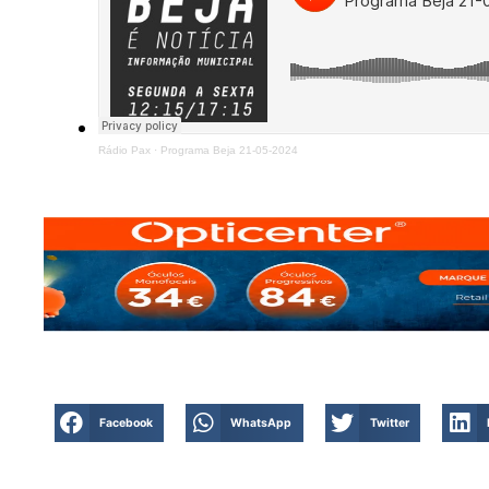
Rádio Pax
·
Programa Beja 21-05-2024
PUB
Facebook
WhatsApp
Twitter