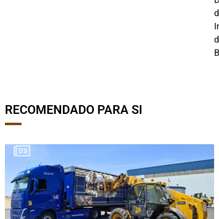
d
I
d
B
RECOMENDADO PARA SI