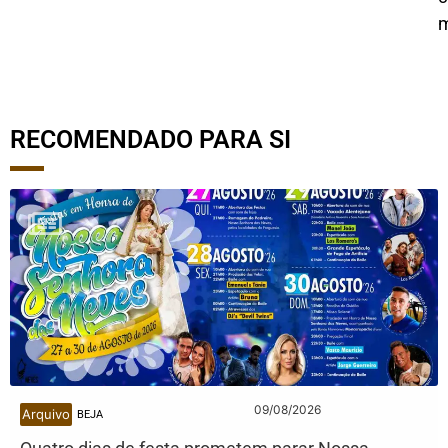
m
RECOMENDADO PARA SI
09/08/2026
Arquivo
BEJA