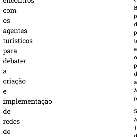
encontros
B
com
p
os
d
agentes
p
turísticos
t
e
para
o
debater
p
a
d
criação
a
e
à
r
implementação
de
a
redes
T
de
d