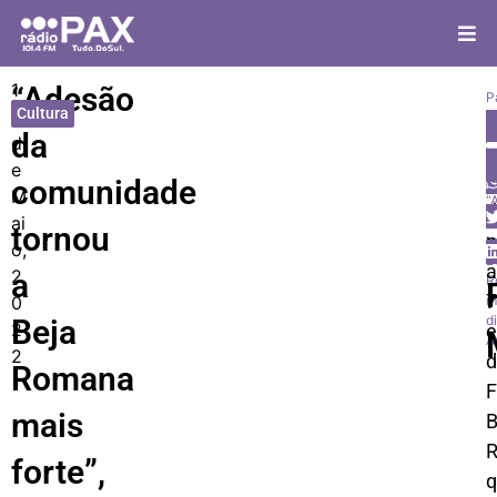
1
“Adesão
P
Cultura
7
In
da
d
T
C
e
n
comunidade
M
“
d
ai
c
tornou
p
t
o,
B
a
2
a
R
7
0
m
d
Beja
2
e
A
2
d
Romana
F
mais
B
forte”,
q