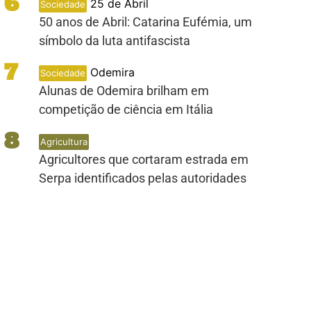
6
25 de Abril
Sociedade
50 anos de Abril: Catarina Eufémia, um
símbolo da luta antifascista
7
Odemira
Sociedade
Alunas de Odemira brilham em
PUB
competição de ciência em Itália
8
Agricultura
Agricultores que cortaram estrada em
Serpa identificados pelas autoridades