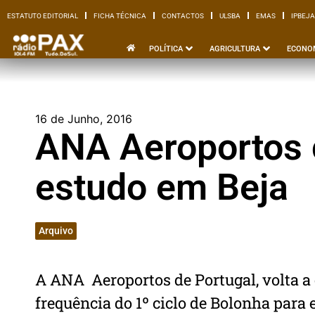
ESTATUTO EDITORIAL
FICHA TÉCNICA
CONTACTOS
ULSBA
EMAS
IPBEJA
ESTATUTO EDITORIAL
FICHA TÉCNICA
CONTACTOS
ULSBA
EMAS
I
POLÍTICA
AGRICULTURA
ECONO
16 de Junho, 2016
ANA Aeroportos 
estudo em Beja
Arquivo
A ANA  Aeroportos de Portugal, volta a
frequência do 1º ciclo de Bolonha para