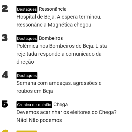
2
Ressonância
Destaques
Hospital de Beja: A espera terminou,
Ressonância Magnética chegou
3
Bombeiros
Destaques
Polémica nos Bombeiros de Beja: Lista
rejeitada responde a comunicado da
direção
4
Destaques
Semana com ameaças, agressões e
roubos em Beja
5
Chega
Cronica de opinião
Devemos acarinhar os eleitores do Chega?
Não! Não podemos