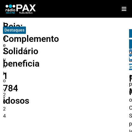
1
Beja:
Destaques
0
Complemento
d
d
e
Solidário
d
J
u
B
beneficia
n
h
1
a
o
p
784
,
r
2
idosos
o
0
2
S
4
p
I