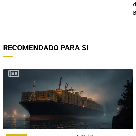
d
B
RECOMENDADO PARA SI