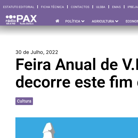
ESTATUTO EDITORIAL
FICHA TÉCNICA
CONTACTOS
ULSBA
EMAS
IPBEJA
ESTATUTO EDITORIAL
FICHA TÉCNICA
CONTACTOS
ULSBA
EMAS
I
POLÍTICA
AGRICULTURA
ECONO
30 de Julho, 2022
Feira Anual de V
decorre este fi
Cultura