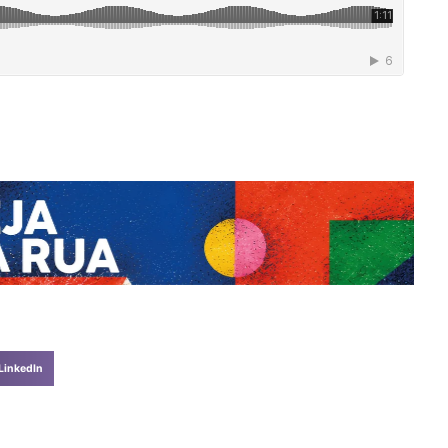
P
LinkedIn