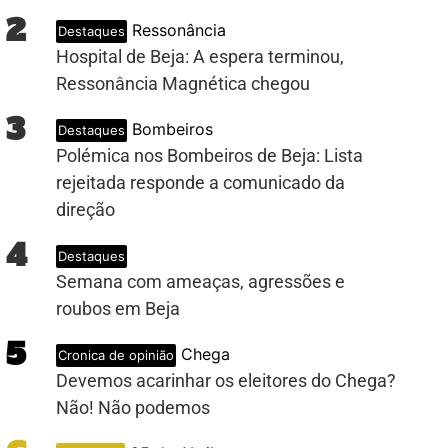
2
Ressonância
Destaques
Hospital de Beja: A espera terminou,
Ressonância Magnética chegou
3
Bombeiros
Destaques
Polémica nos Bombeiros de Beja: Lista
rejeitada responde a comunicado da
direção
4
Destaques
Semana com ameaças, agressões e
roubos em Beja
5
Chega
Cronica de opinião
Devemos acarinhar os eleitores do Chega?
Não! Não podemos