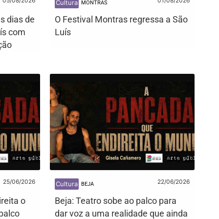
05/08/2026
01/08/2026
Cultura
MONTRAS
s dias de
O Festival Montras regressa a São
uís com
Luís
ção
25/06/2026
22/06/2026
Cultura
BEJA
reita o
Beja: Teatro sobe ao palco para
palco
dar voz a uma realidade que ainda