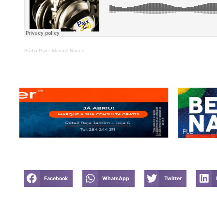
Rádio Pax
·
Manuel Nunes
PUB
Facebook
WhatsApp
Twitter