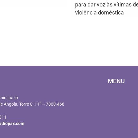
para dar voz às vítimas d
violência doméstica
MENU
ónio Lúcio
e Angola, Torre C, 11º – 7800-468
 011
adiopax.com