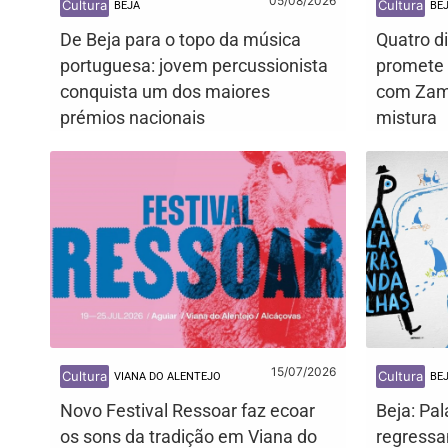
05/08/2026
Cultura
Cultura
BEJA
BE
De Beja para o topo da música
Quatro d
portuguesa: jovem percussionista
promete 
conquista um dos maiores
com Zamb
prémios nacionais
mistura
15/07/2026
Cultura
Cultura
VIANA DO ALENTEJO
BE
Novo Festival Ressoar faz ecoar
Beja: Pal
os sons da tradição em Viana do
regress