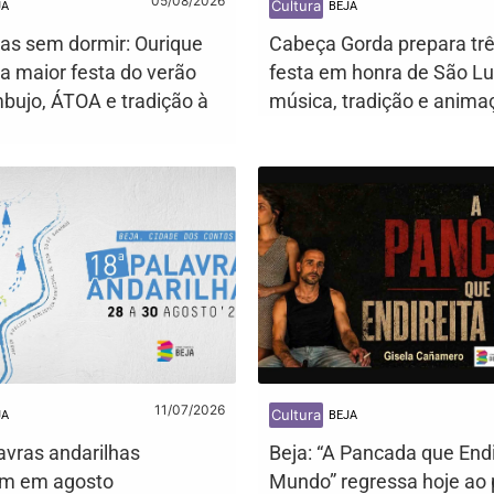
05/08/2026
Cultura
JA
BEJA
ias sem dormir: Ourique
Cabeça Gorda prepara trê
a maior festa do verão
festa em honra de São L
ujo, ÁTOA e tradição à
música, tradição e anima
11/07/2026
Cultura
JA
BEJA
avras andarilhas
Beja: “A Pancada que Endi
am em agosto
Mundo” regressa hoje ao 