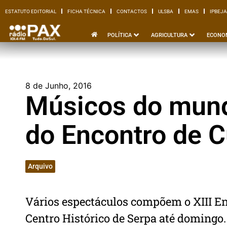
ESTATUTO EDITORIAL
FICHA TÉCNICA
CONTACTOS
ULSBA
EMAS
IPBEJA
ESTATUTO EDITORIAL
FICHA TÉCNICA
CONTACTOS
ULSBA
EMAS
I
POLÍTICA
AGRICULTURA
ECONO
8 de Junho, 2016
Músicos do mund
do Encontro de C
Arquivo
Vários espectáculos compõem o XIII En
Centro Histórico de Serpa até domingo.