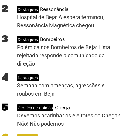
2
Ressonância
Destaques
Hospital de Beja: A espera terminou,
Ressonância Magnética chegou
3
Bombeiros
Destaques
Polémica nos Bombeiros de Beja: Lista
rejeitada responde a comunicado da
direção
4
Destaques
Semana com ameaças, agressões e
roubos em Beja
5
Chega
Cronica de opinião
PUB
Devemos acarinhar os eleitores do Chega?
Não! Não podemos