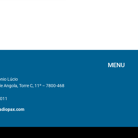
MENU
ónio Lúcio
e Angola, Torre C, 11º – 7800-468
 011
adiopax.com