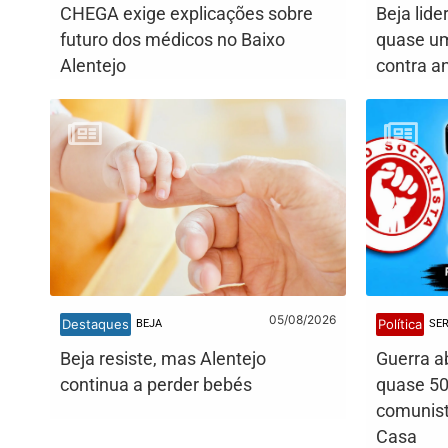
CHEGA exige explicações sobre
Beja lide
futuro dos médicos no Baixo
quase um
Alentejo
contra a
05/08/2026
Destaques
Política
BEJA
SE
Beja resiste, mas Alentejo
Guerra a
continua a perder bebés
quase 50
comunist
Casa