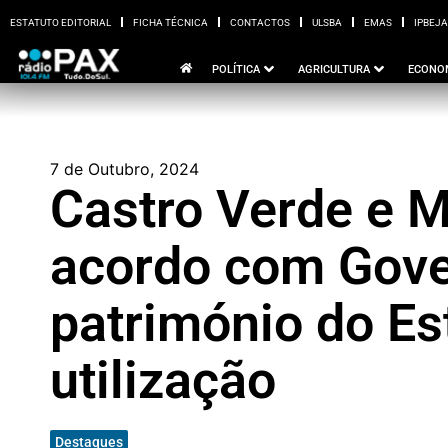
ESTATUTO EDITORIAL
FICHA TÉCNICA
CONTACTOS
ULSBA
EMAS
IPBEJA
ESTATUTO EDITORIAL
FICHA TÉCNICA
CONTACTOS
ULSBA
EMAS
I
POLÍTICA
AGRICULTURA
ECONO
7 de Outubro, 2024
Castro Verde e 
acordo com Gove
património do E
utilização
Destaques