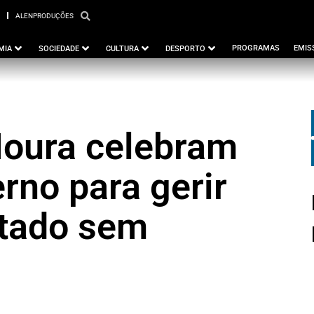
ALENPRODUÇÕES
PBEJA
ALENPRODUÇÕES
PROGRAMAS
EMIS
MIA
SOCIEDADE
CULTURA
DESPORTO
Moura celebram
rno para gerir
stado sem