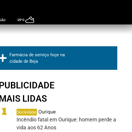
25°C
SÃO
Farmácia de serviço hoje na
cidade de Beja
PUBLICIDADE
MAIS LIDAS
1
Ourique
Sociedade
Incêndio fatal em Ourique: homem perde a
vida aos 62 Anos