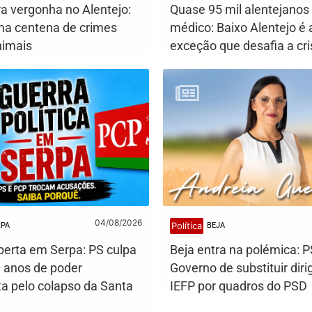
ra vergonha no Alentejo:
Quase 95 mil alentejano
a centena de crimes
médico: Baixo Alentejo é 
nimais
exceção que desafia a cri
04/08/2026
Política
RPA
BEJA
berta em Serpa: PS culpa
Beja entra na polémica: 
 anos de poder
Governo de substituir dir
a pelo colapso da Santa
IEFP por quadros do PSD