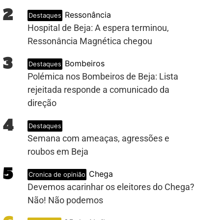
2
Ressonância
Destaques
Hospital de Beja: A espera terminou,
Ressonância Magnética chegou
3
Bombeiros
Destaques
Polémica nos Bombeiros de Beja: Lista
rejeitada responde a comunicado da
direção
4
Destaques
Semana com ameaças, agressões e
roubos em Beja
5
Chega
Cronica de opinião
Devemos acarinhar os eleitores do Chega?
Não! Não podemos