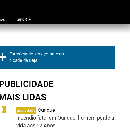
35°C
SÃO
Farmácia de serviço hoje na
cidade de Beja
PUBLICIDADE
MAIS LIDAS
1
Ourique
Sociedade
Incêndio fatal em Ourique: homem perde a
vida aos 62 Anos