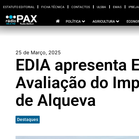
ESTATUTO EDITORIAL
FICHA TÉCNICA
CONTACTOS
ULSBA
EMAS
IPBEJA
ESTATUTO EDITORIAL
FICHA TÉCNICA
CONTACTOS
ULSBA
EMAS
I
POLÍTICA
AGRICULTURA
ECONO
25 de Março, 2025
EDIA apresenta 
Avaliação do Im
de Alqueva
Destaques