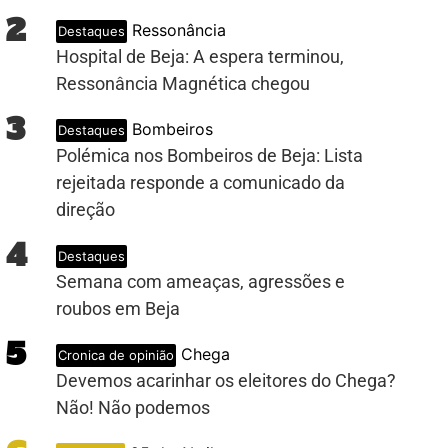
2
Ressonância
Destaques
Hospital de Beja: A espera terminou,
Ressonância Magnética chegou
3
Bombeiros
Destaques
Polémica nos Bombeiros de Beja: Lista
rejeitada responde a comunicado da
direção
4
Destaques
Semana com ameaças, agressões e
roubos em Beja
5
Chega
Cronica de opinião
Devemos acarinhar os eleitores do Chega?
Não! Não podemos