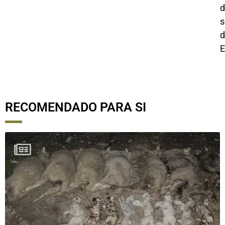
d
s
d
E
RECOMENDADO PARA SI